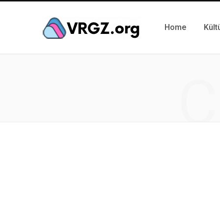
Home
Kült
C