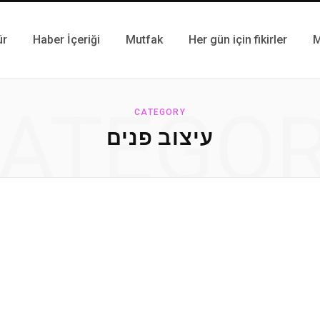
ür
Haber İçeriği
Mutfak
Her gün için fikirler
M
ATEGO
CATEGORY
עיצוב פנים