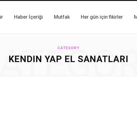
ür
Haber İçeriği
Mutfak
Her gün için fikirler
M
ATEGO
CATEGORY
KENDIN YAP EL SANATLARI