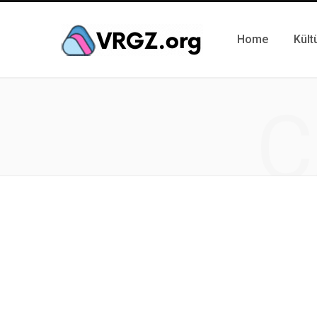
Home
Kült
C