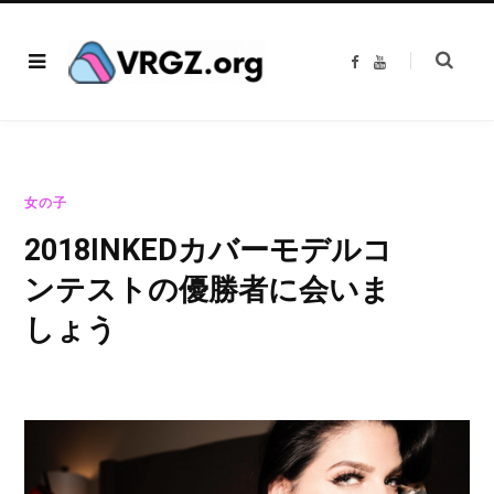
F
Y
a
o
c
u
e
T
b
u
o
b
o
e
k
女の子
2018INKEDカバーモデルコ
ンテストの優勝者に会いま
しょう