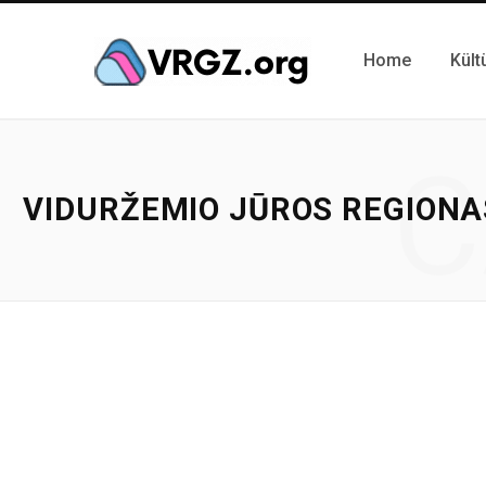
Home
Kült
C
VIDURŽEMIO JŪROS REGIONA