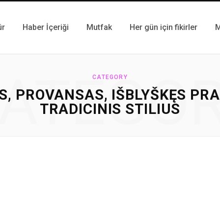
ür
Haber İçeriği
Mutfak
Her gün için fikirler
M
ATEGO
CATEGORY
S, PROVANSAS, IŠBLYŠKĘS PRA
TRADICINIS STILIUS