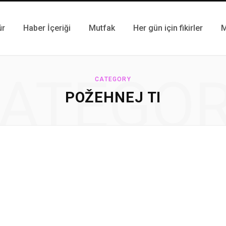
ür
Haber İçeriği
Mutfak
Her gün için fikirler
M
ATEGO
CATEGORY
POŽEHNEJ TI