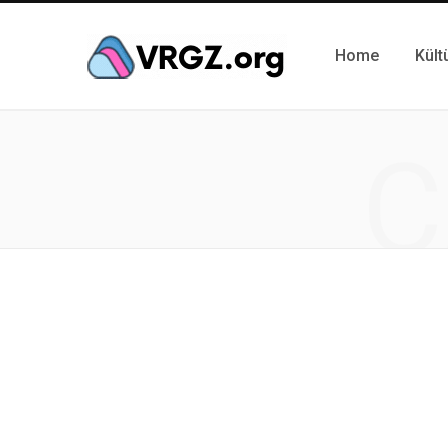
Home
Kült
C