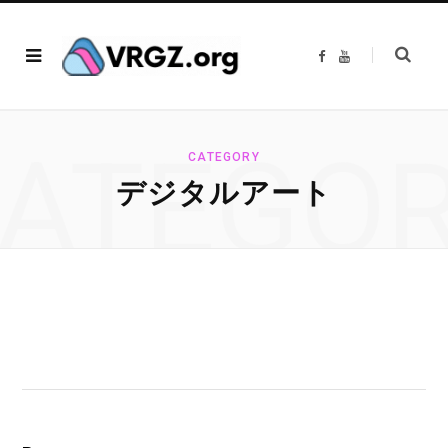
F
Y
a
o
c
u
e
T
b
u
o
b
o
e
ATEGO
k
CATEGORY
デジタルアート