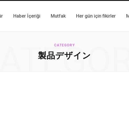
ür
Haber İçeriği
Mutfak
Her gün için fikirler
M
ATEGO
CATEGORY
製品デザイン