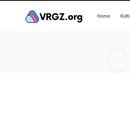
Home
Kült
C