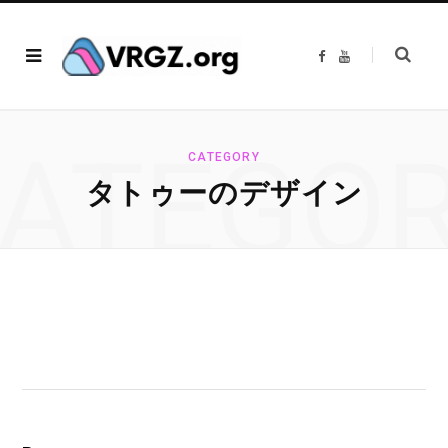
F
Y
a
o
c
u
e
T
b
u
o
b
o
e
ATEGO
k
CATEGORY
タトゥーのデザイン