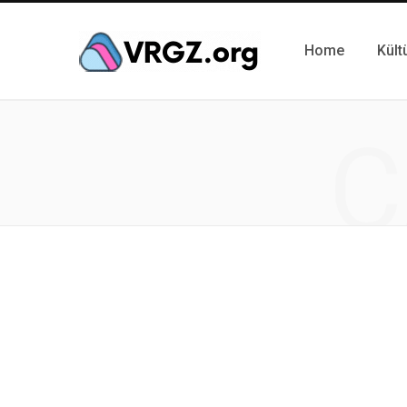
Home
Kült
C