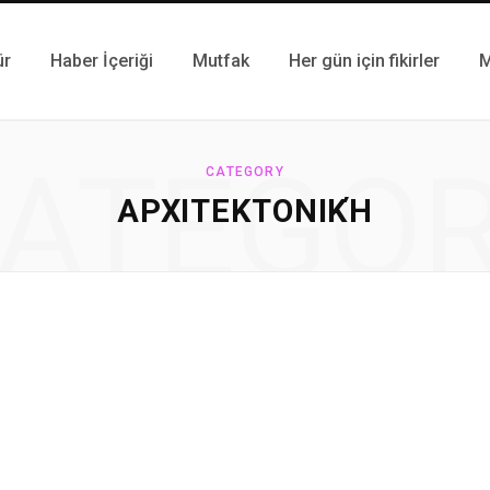
ür
Haber İçeriği
Mutfak
Her gün için fikirler
M
ATEGO
CATEGORY
ΑΡΧΙΤΕΚΤΟΝΙΚΉ