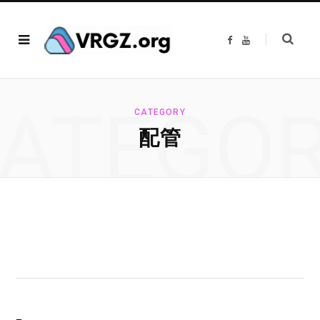
F
Y
a
o
c
u
e
T
b
u
o
b
o
e
ATEGO
k
CATEGORY
配管