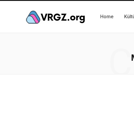
Home
Kült
C