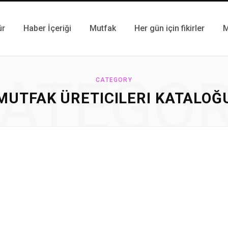
ür
Haber İçeriği
Mutfak
Her gün için fikirler
M
ATEGO
CATEGORY
MUTFAK ÜRETICILERI KATALOĞ