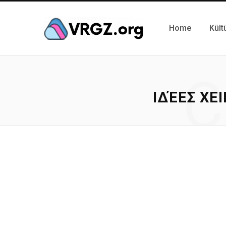
Home
Kült
C
ΙΔΈΕΣ ΧΕ