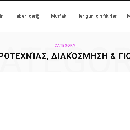
ür
Haber İçeriği
Mutfak
Her gün için fikirler
M
ATEGO
CATEGORY
ΙΡΟΤΕΧΝΊΑΣ, ΔΙΑΚΌΣΜΗΣΗ & ΓΙΟ