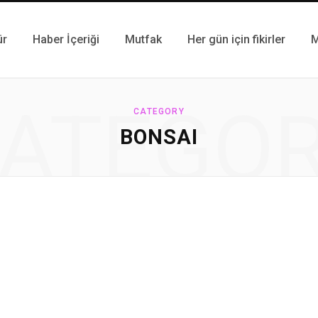
ür
Haber İçeriği
Mutfak
Her gün için fikirler
M
ATEGO
CATEGORY
BONSAI