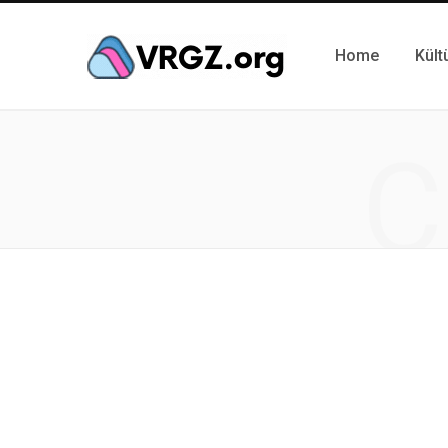
Home
Kült
C