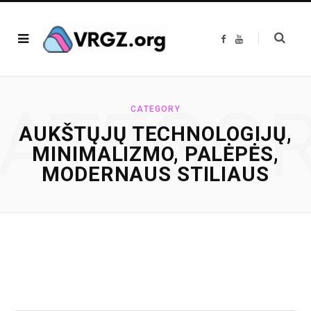
F
Y
a
o
c
u
e
T
b
u
o
b
o
e
ATEGO
k
CATEGORY
AUKŠTŲJŲ TECHNOLOGIJŲ,
MINIMALIZMO, PALĖPĖS,
MODERNAUS STILIAUS