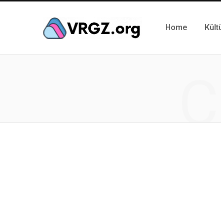
Home
Kült
C