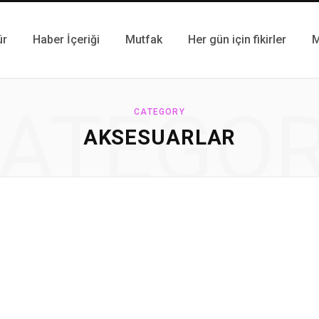
ür
Haber İçeriği
Mutfak
Her gün için fikirler
M
ATEGO
CATEGORY
AKSESUARLAR